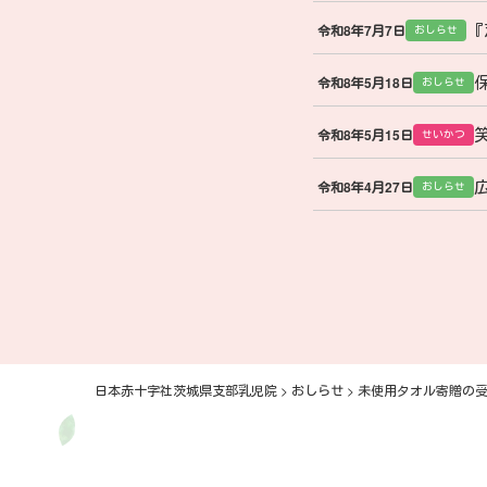
『
令和8年7月7日
おしらせ
令和8年5月18日
おしらせ
令和8年5月15日
せいかつ
令和8年4月27日
おしらせ
日本赤十字社茨城県支部乳児院
>
おしらせ
>
未使用タオル寄贈の