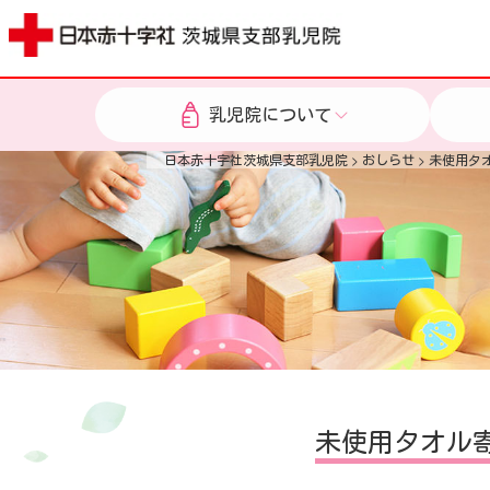
乳児院について
乳児院について
日本赤十字社茨城県支部乳児院
>
おしらせ
>
未使用タ
当院のご案内
乳児院とは
ご利用の流れ
子どもたちの生
施設概要
当院の取り組み
ご支援
1日の過ごし方
年間行事
ボランティア
ご寄付のお願い
未使用タオル