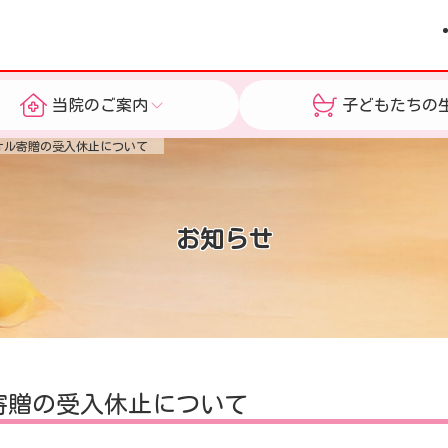
当院のご案内
子どもたちの
オル寄贈の受入休止について
活
お知らせ
・事業
お知らせ
寄贈の受入休止について
採用情報